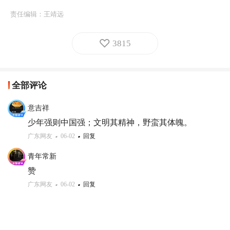
责任编辑：
王靖远
3815
全部评论
意吉祥
少年强则中国强；文明其精神，野蛮其体魄。
广东网友
06-02
回复
青年常新
赞
广东网友
06-02
回复
霸绝天下
少年强则国强