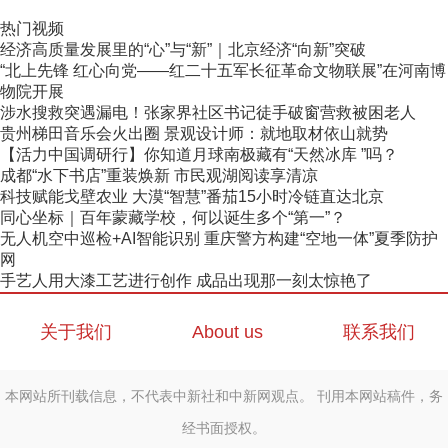
热门视频
经济高质量发展里的“心”与“新”｜北京经济“向新”突破
“北上先锋 红心向党——红二十五军长征革命文物联展”在河南博
物院开展
涉水搜救突遇漏电！张家界社区书记徒手破窗营救被困老人
贵州梯田音乐会火出圈 景观设计师：就地取材依山就势
【活力中国调研行】你知道月球南极藏有“天然冰库 ”吗？
成都“水下书店”重装焕新 市民观湖阅读享清凉
科技赋能戈壁农业 大漠“智慧”番茄15小时冷链直达北京
同心坐标｜百年蒙藏学校，何以诞生多个“第一”？
无人机空中巡检+AI智能识别 重庆警方构建“空地一体”夏季防护
网
手艺人用大漆工艺进行创作 成品出现那一刻太惊艳了
关于我们
About us
联系我们
本网站所刊载信息，不代表中新社和中新网观点。 刊用本网站稿件，务
经书面授权。