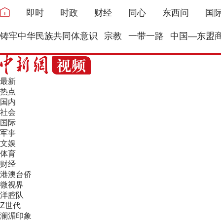
即时
时政
财经
同心
东西问
国
铸牢中华民族共同体意识
宗教
一带一路
中国—东盟
最新
热点
国内
社会
国际
军事
文娱
体育
财经
港澳台侨
微视界
洋腔队
Z世代
澜湄印象