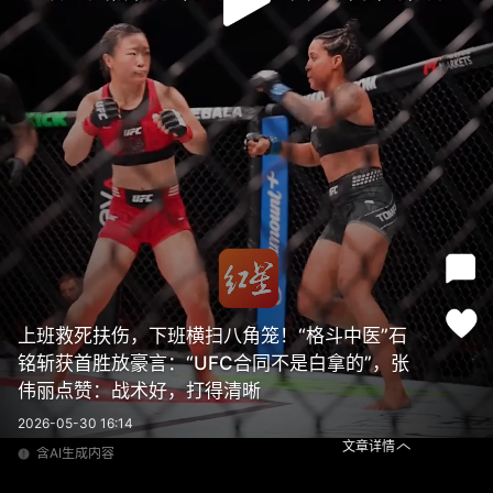
上班救死扶伤，下班横扫八角笼！“格斗中医”石
铭斩获首胜放豪言：“UFC合同不是白拿的”，张
伟丽点赞：战术好，打得清晰
2026-05-30 16:14
文章详情
含AI生成内容
上班救死扶伤，下班横扫八角笼！“格斗中医”石铭斩获首