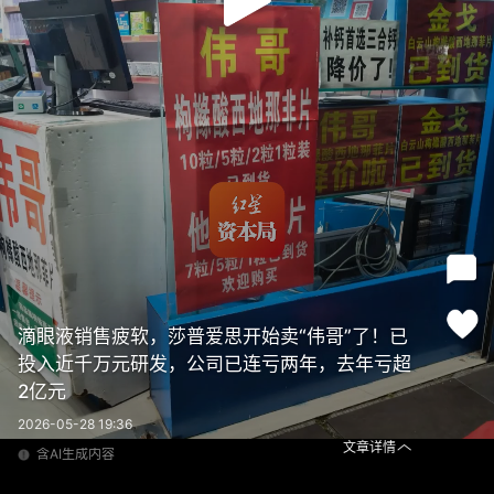
滴眼液销售疲软，莎普爱思开始卖“伟哥”了！已
投入近千万元研发，公司已连亏两年，去年亏超
2亿元
2026-05-28 19:36
文章详情
含AI生成内容
滴眼液销售疲软，莎普爱思开始卖“伟哥”了！已投入近千