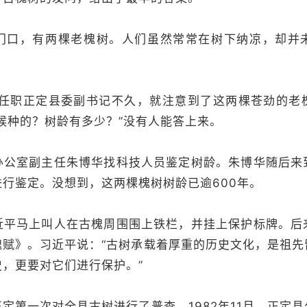
门口，有两棵老槐树。人们虽然常常在树下纳凉，却并
近平任职正定县委副书记不久，就注意到了这两棵苍劲的老
候种的？树龄有多少？”没有人能答上来。
办公室副主任朱博华找科技人员鉴定树龄。朱博华随后来
行鉴定。没想到，这两棵槐树树龄已逾600年。
近平马上叫人在古槐周围围上铁栏，并挂上保护标牌。后
槐赋》。习近平说：“古树承载着厚重的历史文化，是祖先
，更要对它们进行保护。”
定第一次对全县古树进行了普查。1982年11月，正定