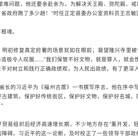
有繁难问题，他还要亲赴亲为。为解决天王殿、弥陀殿、戒
、省政府跑了多少趟！”时任正定县委办公室资料员王志敏
下根魂。
，明初修复真定府署的场景犹如在眼前；凝望隆兴寺里被誉
造极令人叹服……“我们保管不好文物，就是罪人，就会
近平对树立和践行正确政绩观，为人民出政绩，有了更深
省省长的习近平为《福州古厝》一书撰写序言。他在序中
好古建筑，保护好传统街区，保护好文物，保护好名城，
”
界贸易组织后经济高速增长期，不少地方存在“重开发、轻
的障碍。习近平的这一论断，及时校正了一些领导干部政