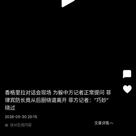
香格里拉对话会现场 为躲中方记者正常提问 菲
律宾防长竟从后厨绕道离开 菲方记者：“巧妙”
绕过
2026-05-30 20:15
文章详情
含AI生成内容
香格里拉对话会现场 为躲中方记者正常提问 菲律宾防长