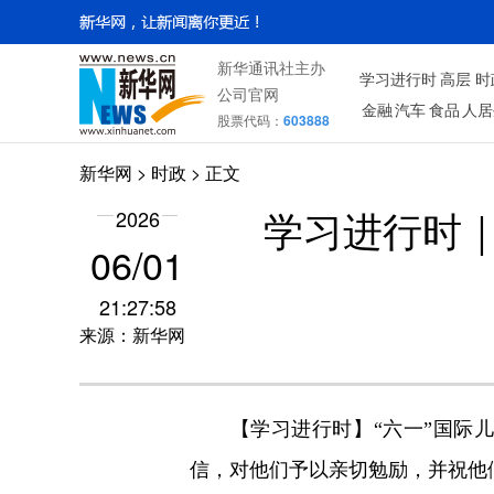
新华通讯社主办
学习进行时
高层
时
公司官网
金融
汽车
食品
人居
股票代码：
603888
新华网
>
时政
> 正文
2026
学习进行时
06/01
21:27:58
来源：新华网
【学习进行时】“六一”国际
信，对他们予以亲切勉励，并祝他