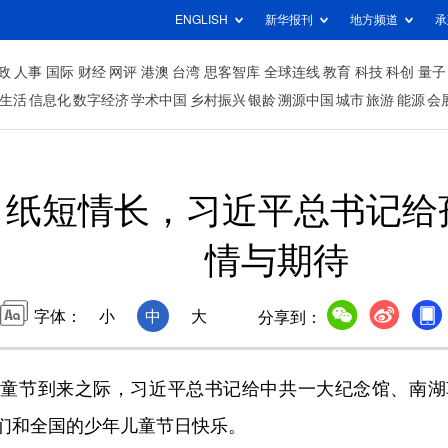
ENGLISH
新华报刊
地方频道
承
政
人事
国际
财经
网评
港澳
台湾
思客智库
全球连线
教育
科技
科创
量子
生活
信息化
数字经济
学术中国
乡村振兴
银龄
溯源中国
城市
旅游
能源
会
｜纸短情长，习近平总书记给
情与期待
字体：
小
中
大
分享到：
儿童节到来之际，习近平总书记给中共一大纪念馆、南
们和全国的少年儿童节日快乐。