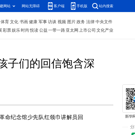
建网站
网站无障碍
客户端
手机版
站内搜索
体育
文化
书画
健康
军事
访谈
视频
图片
政务
法律
中央文件
展
彩票
娱乐
时尚
悦读
公益
一带一路
亚太网
上市公司
文化产业
孩子们的回信饱含深
湖革命纪念馆少先队红领巾讲解员回