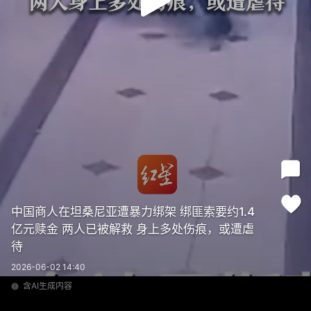
中国商人在坦桑尼亚遭暴力绑架 绑匪索要约1.4
亿元赎金 两人已被解救 身上多处伤痕，或遭虐
待
2026-06-02 14:40
含AI生成内容