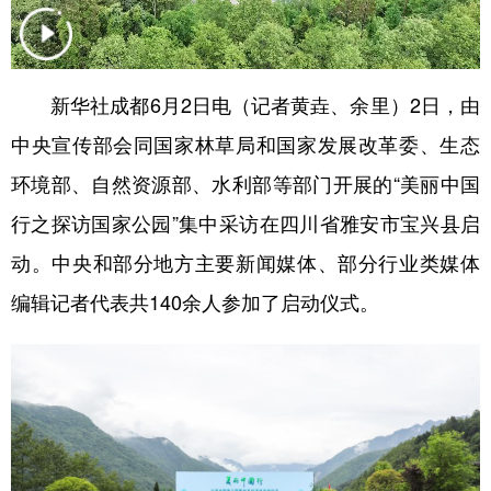
学术中国
乡村振兴
银龄
溯源中国
城市
旅游
能源
会展
新华社成都6月2日电（记者黄垚、余里）2日，由
彩票
娱乐
时尚
悦读
中央宣传部会同国家林草局和国家发展改革委、生态
公益
一带一路
亚太网
上市公司
环境部、自然资源部、水利部等部门开展的“美丽中国
行之探访国家公园”集中采访在四川省雅安市宝兴县启
文化产业
动。中央和部分地方主要新闻媒体、部分行业类媒体
编辑记者代表共140余人参加了启动仪式。
地方频道
北京
天津
河北
山西
辽宁
吉林
上海
江苏
浙江
安徽
福建
江西