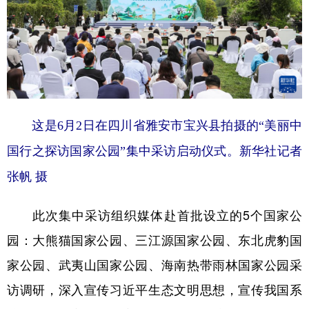
山东
河南
湖北
湖南
广东
广西
海南
重庆
四川
贵州
云南
西藏
陕西
甘肃
青海
宁夏
新疆
内蒙古
黑龙江
这是6月2日在四川省雅安市宝兴县拍摄的“美丽中
国行之探访国家公园”集中采访启动仪式。新华社记者
多语种频道
张帆 摄
English
Español
Français
عربى
此次集中采访组织媒体赴首批设立的5个国家公
Русский язык
日本語
한국어
园：大熊猫国家公园、三江源国家公园、东北虎豹国
Deutsch
Português
家公园、武夷山国家公园、海南热带雨林国家公园采
访调研，深入宣传习近平生态文明思想，宣传我国系