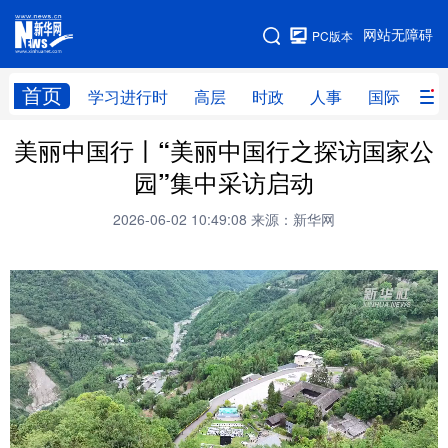
手机版
网站无障碍
PC版本
网站地图
首页
学习进行时
高层
时政
人事
国际
财
美丽中国行丨“美丽中国行之探访国家公
学习进行时
高层
时政
人事
园”集中采访启动
国际
财经
网评
港澳
2026-06-02 10:49:08
来源：新华网
台湾
思客智库
全球连线
教育
科技
科创
量子
体育
文化
书画
健康
军事
访谈
视频
图片
政务
法律
中央文件
金融
汽车
食品
人居
信息化
数字经济