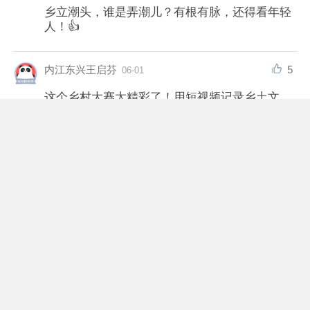
乡立潮头，谁是弄潮儿？有根有脉，还得看年轻
人！👍
5
内江东兴王启芬
06-01
这个乡村大赛太精彩了！用短视频记录乡土文
化，让村民当主角，真正展现了四川乡村的魅力
和自信。👏👏👏
3
实干兴企
06-01
让乡村更有活力
1
川观网友892722
06-01
太好了，从“云竞技”到“现场比拼”，以文化为媒、
以群众为主角，潮起的不仅是流量，更是千千万
万乡村追梦人的心声与力量。
1
川观网友1358637