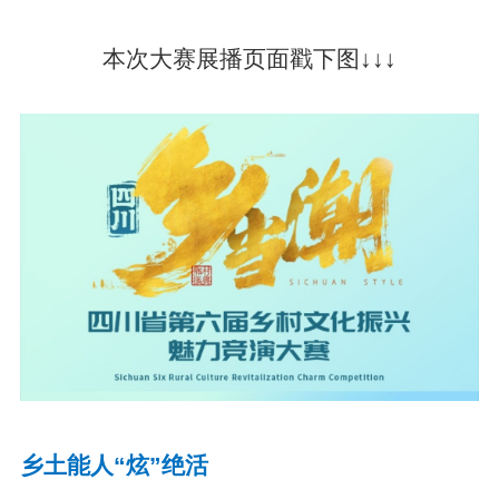
本次大赛展播页面戳下图↓↓↓
乡土能人“炫”绝活