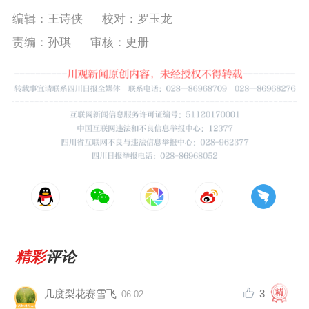
编辑：王诗侠
校对：罗玉龙
责编：孙琪
审核：史册
精彩
评论
3
几度梨花赛雪飞
06-02