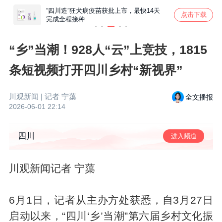
元，
摸清
“四川造”狂犬病疫苗获批上市，最快14天
男子用A
点击下载
？
完成全程接种
险丧命！
观话题
“乡”当潮！928人“云”上竞技，1815
条短视频打开四川乡村“新视界”
川观新闻
| 记者
宁蕖
全文播报
2026-06-01 22:14
四川
进入频道
川观新闻记者 宁蕖
6月1日，记者从主办方处获悉，自3月27日
启动以来，“四川‘乡’当潮”第六届乡村文化振