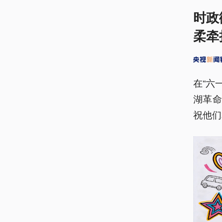
时政
柔牵
在“六
湖革
祝他们