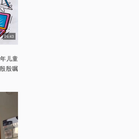
04:43
年儿童
殷殷嘱