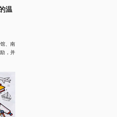
的温
念馆、南
励，并