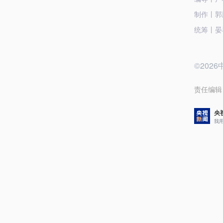
制作丨郭
统筹丨晏琴
©20
责任编辑
央
我
评论
1
央