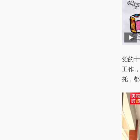
党的
工作
托，都