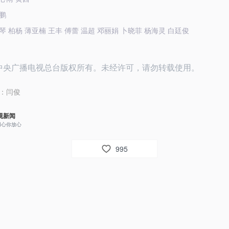
鹏
 柏杨 薄亚楠 王丰 傅蕾 温超 邓丽娟 卜晓菲 杨海灵 白廷俊
26中央广播电视总台版权所有。未经许可，请勿转载使用。
：
闫俊
视新闻
用心你放心
995
267
视网友um8dbs
“自古英雄出少年”总书记心中的温柔牵挂！每一次暖心互动 每一