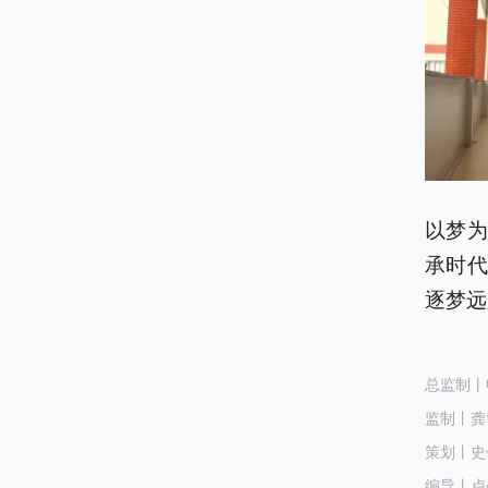
以梦
承时
逐梦远
总监制丨
监制丨龚
策划丨史
编导丨卢