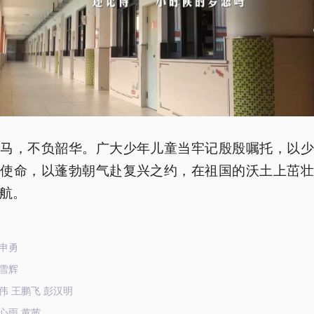
为马，不负韶华。广大少年儿童当牢记殷殷嘱托，以少
代使命，以蓬勃朝气赴复兴之约，在祖国的沃土上茁壮
航。
申勇
雪辉
伟 王鹏飞 彭汉明
心雨 黄茜