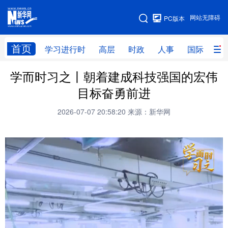
手机版
网站无障碍
PC版本
网站地图
首页
学习进行时
高层
时政
人事
国际
财
学而时习之丨朝着建成科技强国的宏伟
学习进行时
高层
时政
人事
目标奋勇前进
国际
财经
网评
港澳
2026-07-07 20:58:20
来源：新华网
台湾
思客智库
全球连线
教育
科技
科创
量子
体育
文化
书画
健康
军事
访谈
视频
图片
政务
法律
中央文件
金融
汽车
食品
人居
信息化
数字经济