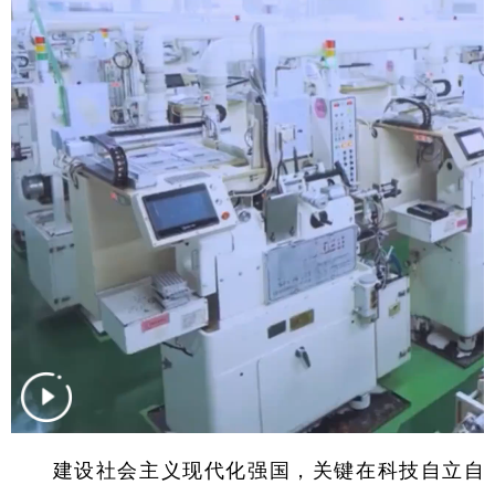
学术中国
乡村振兴
银龄
溯源中国
城市
旅游
能源
会展
彩票
娱乐
时尚
悦读
公益
一带一路
亚太网
上市公司
文化产业
地方频道
北京
天津
河北
山西
辽宁
吉林
上海
江苏
浙江
安徽
福建
江西
建设社会主义现代化强国，关键在科技自立自