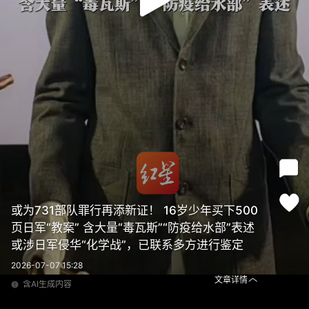
或为731部队罪行再添新证！ 16岁少年买下500
页日军“教案” 含大量“毒瓦斯”“防疫给水部”表述
或涉日军侵华“化学战”，已联系多方进行鉴定
2026-07-07 15:28
文章详情
含AI生成内容
或为731部队罪行再添新证！ 16岁少年买下500页日军