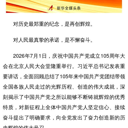
山东
河南
湖北
湖南
广东
广西
海南
重庆
对历史最郑重的纪念，是再创辉煌。
四川
贵州
云南
西藏
陕西
甘肃
青海
宁夏
对人民最真挚的承诺，是不懈奋斗。
新疆
内蒙古
黑龙江
2026年7月1日，庆祝中国共产党成立105周年大
会在北京人民大会堂隆重举行。习近平总书记发表重
多语种频道
要讲话，全面回顾总结了105年来中国共产党团结带领
English
Español
Français
عربى
全国各族人民走过的光辉历程、创造的伟大成就，深
Русский язык
日本語
한국어
刻揭示了中国共产党之所以能够不断铸就辉煌的优秀
特质，对新征程上全体中国共产党人坚定信心、接续
Deutsch
Português
奋斗提出了明确要求，向全党发出了奋力创造新的历
史辉煌的伟大号召。