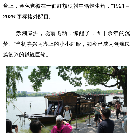
台上，金色党徽在十面红旗映衬中熠熠生辉，“1921－
2026”字标格外醒目。
“赤潮澎湃，晓霞飞动，惊醒了，五千余年的沉
梦。”当初嘉兴南湖上的小小红船，如今已成为领航民
族复兴的巍巍巨轮。