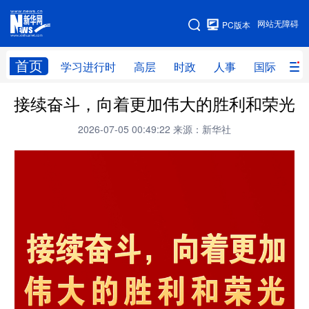
手机版
网站无障碍
PC版本
网站地图
首页
学习进行时
高层
时政
人事
国际
财
接续奋斗，向着更加伟大的胜利和荣光
学习进行时
高层
时政
人事
2026-07-05 00:49:22
来源：新华社
国际
财经
网评
港澳
台湾
思客智库
全球连线
教育
科技
科创
量子
体育
文化
书画
健康
军事
访谈
视频
图片
政务
法律
中央文件
金融
汽车
食品
人居
信息化
数字经济