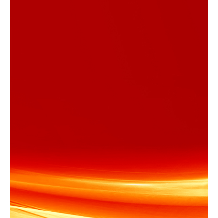
学术中国
乡村振兴
银龄
溯源中国
城市
旅游
能源
会展
彩票
娱乐
时尚
悦读
公益
一带一路
亚太网
上市公司
文化产业
地方频道
北京
天津
河北
山西
辽宁
吉林
上海
江苏
浙江
安徽
福建
江西