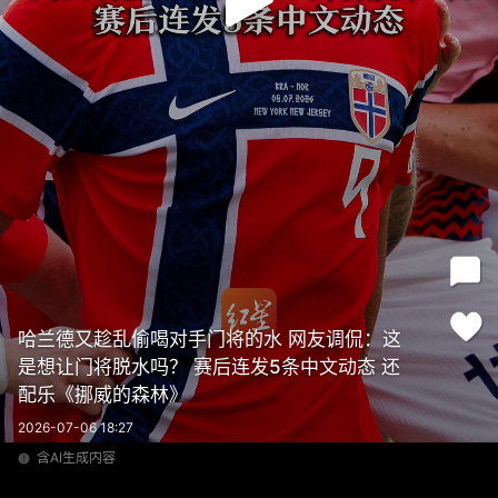
哈兰德又趁乱偷喝对手门将的水 网友调侃：这
是想让门将脱水吗？ 赛后连发5条中文动态 还
配乐《挪威的森林》
2026-07-06 18:27
含AI生成内容