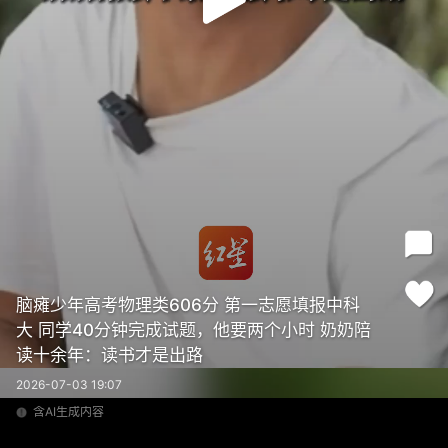
脑瘫少年高考物理类606分 第一志愿填报中科
大 同学40分钟完成试题，他要两个小时 奶奶陪
读十余年：读书才是出路
2026-07-03 19:07
含AI生成内容