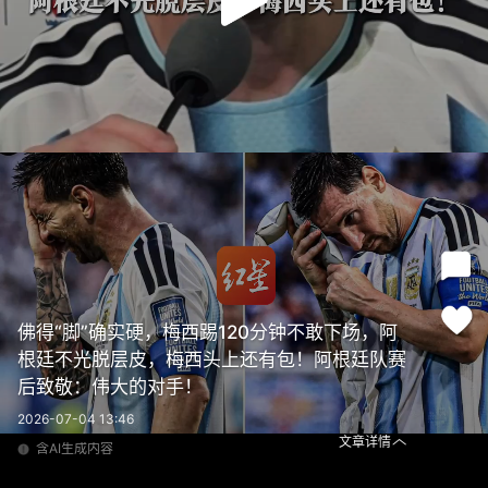
佛得“脚”确实硬，梅西踢120分钟不敢下场，阿
根廷不光脱层皮，梅西头上还有包！阿根廷队赛
后致敬：伟大的对手！
2026-07-04 13:46
文章详情
含AI生成内容
佛得“脚”确实硬，梅西踢120分钟不敢下场，阿根廷不光