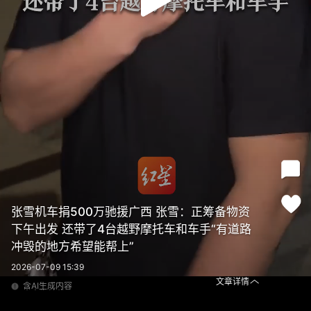
张雪机车捐500万驰援广西 张雪：正筹备物资
下午出发 还带了4台越野摩托车和车手“有道路
冲毁的地方希望能帮上”
2026-07-09 15:39
文章详情
含AI生成内容
内容为转载
含AI生成内容
张雪机车捐500万驰援广西 张雪：正筹备物资 下午出发