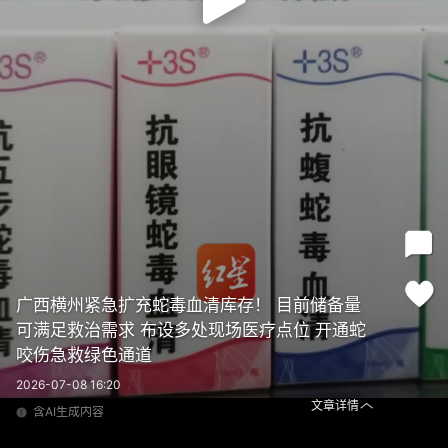
广西横州紧急扩充蛇毒血清库存！ 目前储备量
可满足救治需求 布设多处现场医疗点位 开通蛇
咬伤急救绿色通道
2026-07-08 16:20
文章详情
含AI生成内容
广西横州紧急扩充蛇毒血清库存！ 目前储备量可满足救