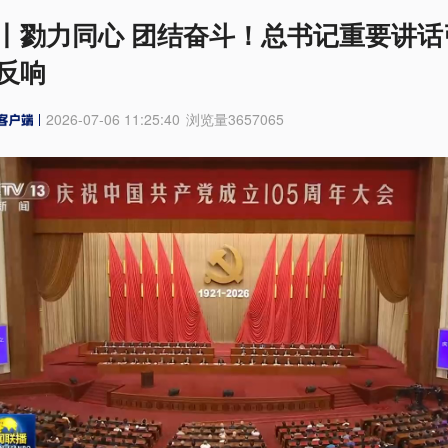
丨勠力同心 团结奋斗！总书记重要讲话
反响
2026-07-06 11:25:40
浏览量
3657065