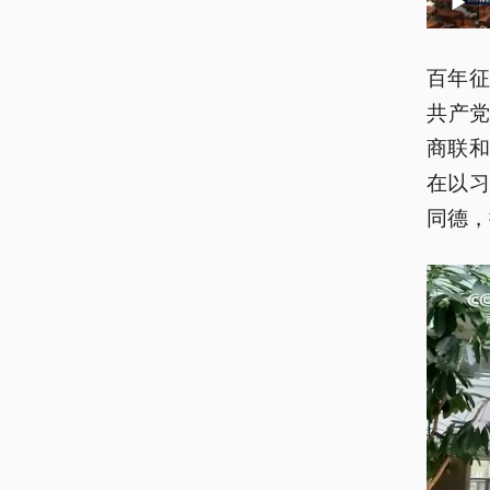
百年
共产党
商联
在以
同德，