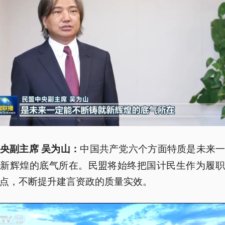
中国共产党六个方面特质是未来
央副主席 吴为山：
就新辉煌的底气所在。民盟将始终把国计民生作为履职
点，不断提升建言资政的质量实效。