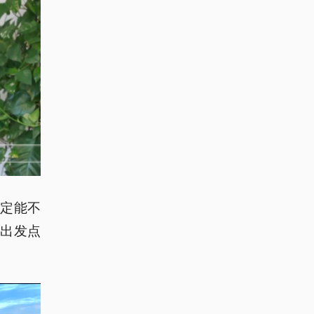
一定能不
出发点