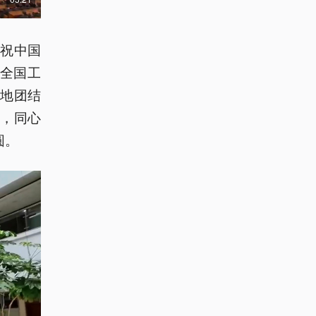
祝中国
、全国工
地团结
，同心
圆。