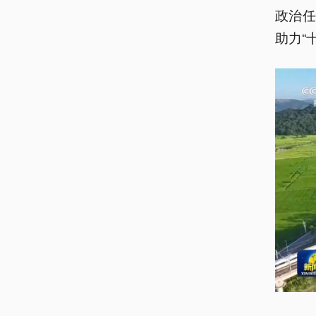
政治
助力“