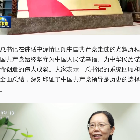
平总书记在讲话中深情回顾中国共产党走过的光辉历程
中国共产党始终坚守为中国人民谋幸福、为中华民族谋
使命创造的伟大成就。大家表示，总书记的系统回顾和
的全面总结，深刻印证了中国共产党领导是历史的选择
。