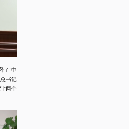
释了“中
平总书记
到“两个