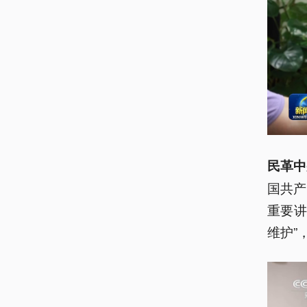
民革中
国共产
重要讲
维护”