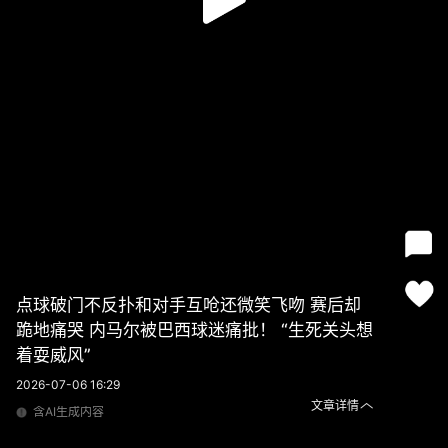
点球破门不反扑和对手互呛还微笑飞吻 赛后却
跪地痛哭 内马尔被巴西球迷痛批！ “生死关头想
着耍威风”
2026-07-06 16:29
文章详情
含AI生成内容
点球破门不反扑和对手互呛还微笑飞吻 赛后却跪地痛哭