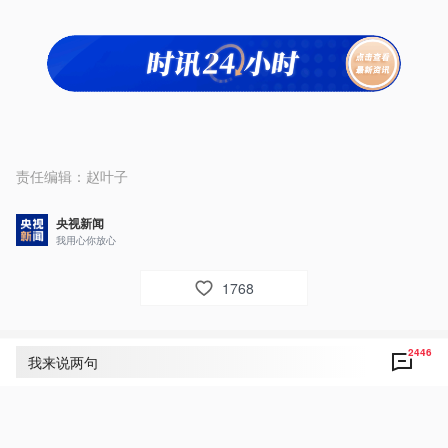
责任编辑：
赵叶子
央视新闻
我用心你放心
1768
2446
评论
2446
我来说两句
央视网友um8dbs
61
人民至上！以人民为中心！不忘初心 牢记使