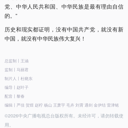
党、中华人民共和国、中华民族是最有理由自信
的。”
历史和现实都证明，没有中国共产党，就没有新
中国，就没有中华民族伟大复兴！
总监制丨王涵
监制丨马丽君
制片人丨杜晓东
编导丨赵叶子
配音丨黎春
编辑丨严佳 贺煜 赵柠 杨山 王萧宇 毛卉 刘霄 遇剑 金伊结 雷津铭
©2026中央广播电视总台版权所有。未经许可，请勿转载使
用。