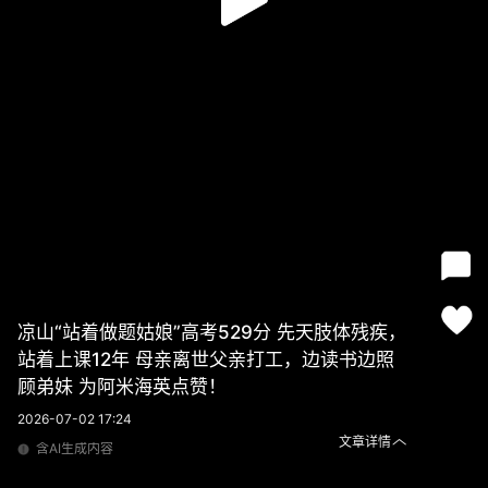
凉山“站着做题姑娘”高考529分 先天肢体残疾，
站着上课12年 母亲离世父亲打工，边读书边照
顾弟妹 为阿米海英点赞！
2026-07-02 17:24
文章详情
含AI生成内容
凉山“站着做题姑娘”高考529分 先天肢体残疾，站着上课