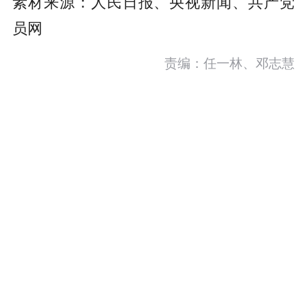
素材来源：人民日报、央视新闻、共产党
员网
责编：任一林、邓志慧
热点推荐
穿山跨海，“黄金大外环”要来了（经济聚焦）
人民网－人民日报
推动经济持续向新向优向好发展（锐财经·年中经
济观察⑯）
人民网－人民日报海外版