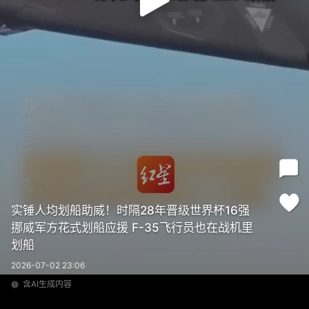
实锤人均划船助威！时隔28年晋级世界杯16强
挪威军方花式划船应援 F-35飞行员也在战机里
划船
2026-07-02 23:06
含AI生成内容