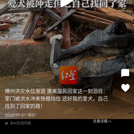
横州洪灾水位渐退 撤离居民回家这一刻泪目：
家门被洪水冲来铁棚挡住 还好我的爱犬，自己
找到了回家的路！
2026-07-07 18:27
文章详情
含AI生成内容
横州洪灾水位渐退 撤离居民回家这一刻泪目： 家门被洪