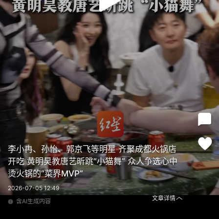
李小冉、孙怡、郭京飞等明星 齐聚成都火锅店
开吃 黄明昊教唐艺昕跳“小猫舞” 众人争选心中
烫火锅的“菜界MVP”
2026-07-05 12:49
文章详情
含AI生成内容
李小冉、孙怡、郭京飞等明星 齐聚成都火锅店开吃 黄明